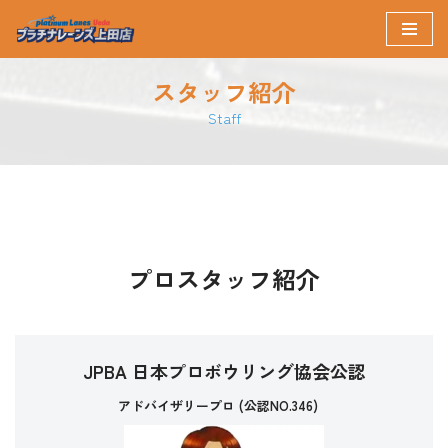
コ
ン
スタッフ紹介
テ
Staff
ン
ツ
へ
ス
キ
ッ
プロスタッフ紹介
プ
JPBA 日本プロボウリング協会公認
アドバイザリープロ (公認NO.346)