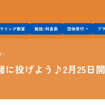
ウリング教室
施設/料金表
団体受付
プ
催！
に投げよう♪2月25日