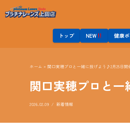
コ
ン
テ
トップ
NEW
健康ボ
ン
ツ
へ
ス
ホーム
»
関口実穂プロと一緒に投げよう♪2月25日開
キ
関口実穂プロと一緒
ッ
プ
2026.02.09
新着情報